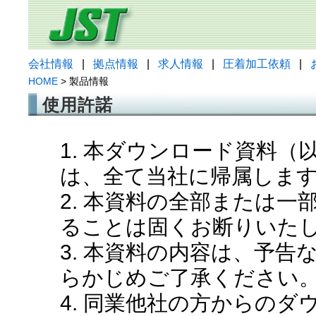
会社情報
|
拠点情報
|
求人情報
|
圧着加工依頼
|
HOME
> 製品情報
使用許諾
1. 本ダウンロード資料
は、全て当社に帰属しま
2. 本資料の全部または
ることは固くお断りいた
3. 本資料の内容は、予
らかじめご了承ください
4. 同業他社の方からの