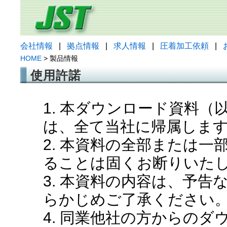
会社情報
|
拠点情報
|
求人情報
|
圧着加工依頼
|
HOME
> 製品情報
使用許諾
1. 本ダウンロード資料
は、全て当社に帰属しま
2. 本資料の全部または
ることは固くお断りいた
3. 本資料の内容は、予
らかじめご了承ください
4. 同業他社の方からの