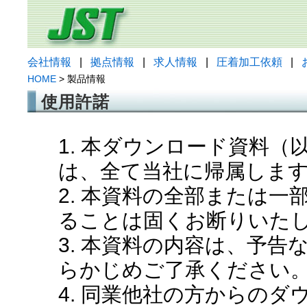
会社情報
|
拠点情報
|
求人情報
|
圧着加工依頼
|
HOME
> 製品情報
使用許諾
1. 本ダウンロード資料
は、全て当社に帰属しま
2. 本資料の全部または
ることは固くお断りいた
3. 本資料の内容は、予
らかじめご了承ください
4. 同業他社の方からの