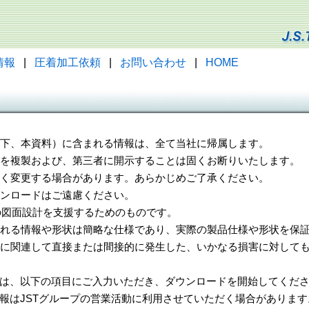
情報
|
圧着加工依頼
|
お問い合わせ
|
HOME
（以下、本資料）に含まれる情報は、全て当社に帰属します。
一部を複製および、第三者に開示することは固くお断りいたします。
告なく変更する場合があります。あらかじめご了承ください。
ウンロードはご遠慮ください。
様の図面設計を支援するためのものです。
れる情報や形状は簡略な仕様であり、実際の製品仕様や形状を保証
に関連して直接または間接的に発生した、いかなる損害に対しても
は、以下の項目にご入力いただき、ダウンロードを開始してくだ
報はJSTグループの営業活動に利用させていただく場合があります