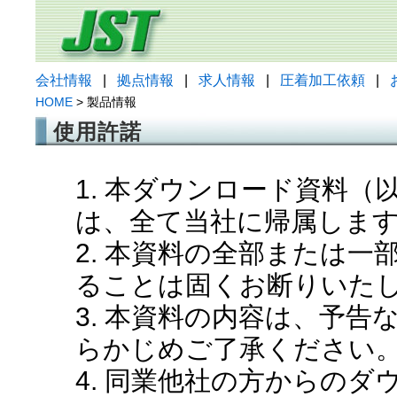
会社情報
|
拠点情報
|
求人情報
|
圧着加工依頼
|
HOME
> 製品情報
使用許諾
1. 本ダウンロード資料
は、全て当社に帰属しま
2. 本資料の全部または
ることは固くお断りいた
3. 本資料の内容は、予
らかじめご了承ください
4. 同業他社の方からの