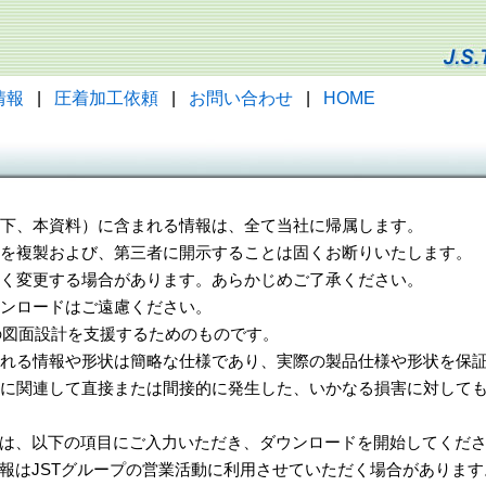
情報
|
圧着加工依頼
|
お問い合わせ
|
HOME
（以下、本資料）に含まれる情報は、全て当社に帰属します。
一部を複製および、第三者に開示することは固くお断りいたします。
告なく変更する場合があります。あらかじめご了承ください。
ウンロードはご遠慮ください。
様の図面設計を支援するためのものです。
れる情報や形状は簡略な仕様であり、実際の製品仕様や形状を保証
に関連して直接または間接的に発生した、いかなる損害に対しても
は、以下の項目にご入力いただき、ダウンロードを開始してくだ
報はJSTグループの営業活動に利用させていただく場合があります