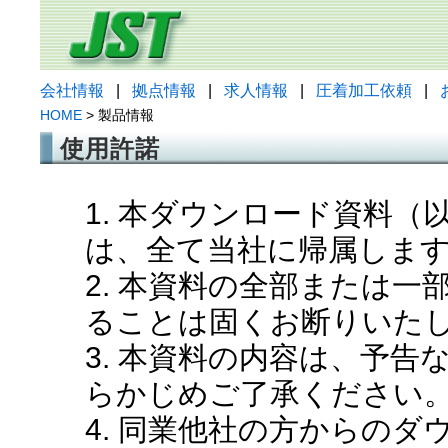
会社情報
|
拠点情報
|
求人情報
|
圧着加工依頼
|
HOME
> 製品情報
使用許諾
1. 本ダウンロード資料
は、全て当社に帰属しま
2. 本資料の全部または
ることは固くお断りいた
3. 本資料の内容は、予
らかじめご了承ください
4. 同業他社の方からの