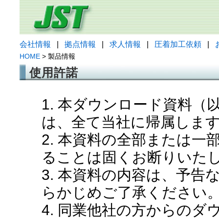
会社情報
|
拠点情報
|
求人情報
|
圧着加工依頼
|
HOME
> 製品情報
使用許諾
1. 本ダウンロード資料
は、全て当社に帰属しま
2. 本資料の全部または
ることは固くお断りいた
3. 本資料の内容は、予
らかじめご了承ください
4. 同業他社の方からの