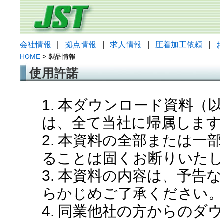
会社情報
|
拠点情報
|
求人情報
|
圧着加工依頼
|
HOME
> 製品情報
使用許諾
1. 本ダウンロード資料
は、全て当社に帰属しま
2. 本資料の全部または
ることは固くお断りいた
3. 本資料の内容は、予
らかじめご了承ください
4. 同業他社の方からの