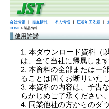
会社情報
|
拠点情報
|
求人情報
|
圧着加工依頼
|
HOME
> 製品情報
使用許諾
1. 本ダウンロード資料
は、全て当社に帰属しま
2. 本資料の全部または
ることは固くお断りいた
3. 本資料の内容は、予
らかじめご了承ください
4. 同業他社の方からの