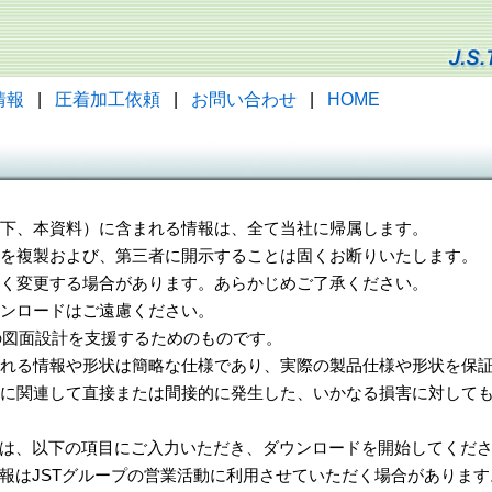
情報
|
圧着加工依頼
|
お問い合わせ
|
HOME
（以下、本資料）に含まれる情報は、全て当社に帰属します。
一部を複製および、第三者に開示することは固くお断りいたします。
告なく変更する場合があります。あらかじめご了承ください。
ウンロードはご遠慮ください。
様の図面設計を支援するためのものです。
れる情報や形状は簡略な仕様であり、実際の製品仕様や形状を保証
に関連して直接または間接的に発生した、いかなる損害に対しても
は、以下の項目にご入力いただき、ダウンロードを開始してくだ
報はJSTグループの営業活動に利用させていただく場合があります