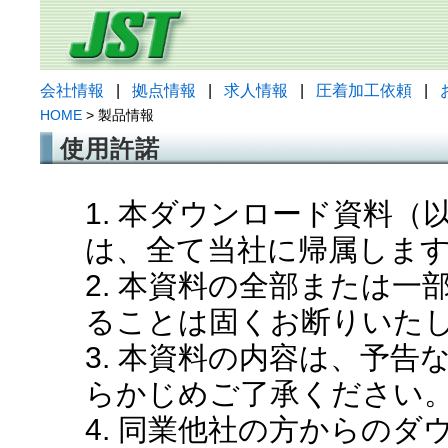
会社情報
|
拠点情報
|
求人情報
|
圧着加工依頼
|
HOME
> 製品情報
使用許諾
1. 本ダウンロード資料
は、全て当社に帰属しま
2. 本資料の全部または
ることは固くお断りいた
3. 本資料の内容は、予
らかじめご了承ください
4. 同業他社の方からの