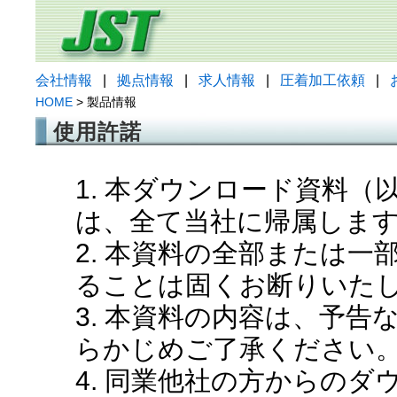
会社情報
|
拠点情報
|
求人情報
|
圧着加工依頼
|
HOME
> 製品情報
使用許諾
1. 本ダウンロード資料
は、全て当社に帰属しま
2. 本資料の全部または
ることは固くお断りいた
3. 本資料の内容は、予
らかじめご了承ください
4. 同業他社の方からの