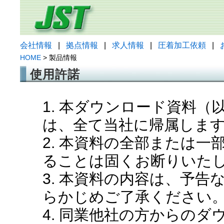
会社情報
|
拠点情報
|
求人情報
|
圧着加工依頼
|
HOME
> 製品情報
使用許諾
1. 本ダウンロード資料
は、全て当社に帰属しま
2. 本資料の全部または
ることは固くお断りいた
3. 本資料の内容は、予
らかじめご了承ください
4. 同業他社の方からの