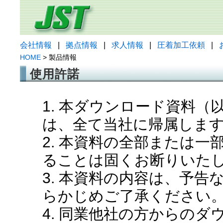
会社情報
|
拠点情報
|
求人情報
|
圧着加工依頼
|
HOME
> 製品情報
使用許諾
1. 本ダウンロード資料
は、全て当社に帰属しま
2. 本資料の全部または
ることは固くお断りいた
3. 本資料の内容は、予
らかじめご了承ください
4. 同業他社の方からの