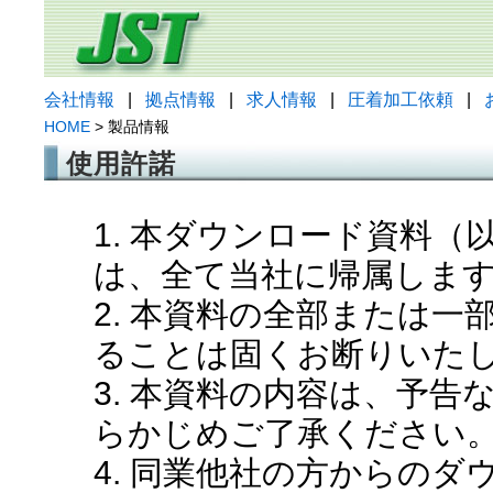
会社情報
|
拠点情報
|
求人情報
|
圧着加工依頼
|
HOME
> 製品情報
使用許諾
1. 本ダウンロード資料
は、全て当社に帰属しま
2. 本資料の全部または
ることは固くお断りいた
3. 本資料の内容は、予
らかじめご了承ください
4. 同業他社の方からの