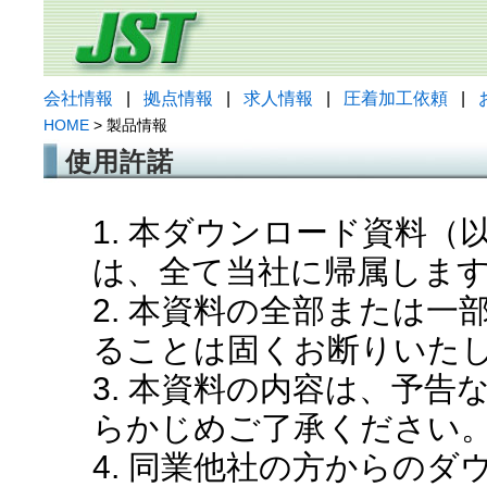
会社情報
|
拠点情報
|
求人情報
|
圧着加工依頼
|
HOME
> 製品情報
使用許諾
1. 本ダウンロード資料
は、全て当社に帰属しま
2. 本資料の全部または
ることは固くお断りいた
3. 本資料の内容は、予
らかじめご了承ください
4. 同業他社の方からの