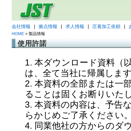
会社情報
|
拠点情報
|
求人情報
|
圧着加工依頼
|
HOME
> 製品情報
使用許諾
1. 本ダウンロード資料
は、全て当社に帰属しま
2. 本資料の全部または
ることは固くお断りいた
3. 本資料の内容は、予
らかじめご了承ください
4. 同業他社の方からの