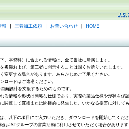
情報
|
圧着加工依頼
|
お問い合わせ
|
HOME
（以下、本資料）に含まれる情報は、全て当社に帰属します。
一部を複製および、第三者に開示することは固くお断りいたします。
告なく変更する場合があります。あらかじめご了承ください。
ウンロードはご遠慮ください。
様の図面設計を支援するためのものです。
れる情報や形状は簡略な仕様であり、実際の製品仕様や形状を保証
に関連して直接または間接的に発生した、いかなる損害に対しても
は、以下の項目にご入力いただき、ダウンロードを開始してくだ
報はJSTグループの営業活動に利用させていただく場合があります