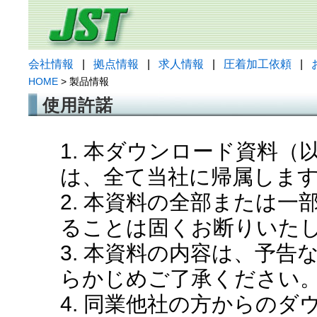
会社情報
|
拠点情報
|
求人情報
|
圧着加工依頼
|
HOME
> 製品情報
使用許諾
1. 本ダウンロード資料
は、全て当社に帰属しま
2. 本資料の全部または
ることは固くお断りいた
3. 本資料の内容は、予
らかじめご了承ください
4. 同業他社の方からの