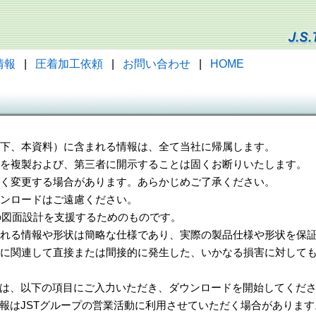
情報
|
圧着加工依頼
|
お問い合わせ
|
HOME
（以下、本資料）に含まれる情報は、全て当社に帰属します。
一部を複製および、第三者に開示することは固くお断りいたします。
告なく変更する場合があります。あらかじめご了承ください。
ウンロードはご遠慮ください。
様の図面設計を支援するためのものです。
れる情報や形状は簡略な仕様であり、実際の製品仕様や形状を保証
に関連して直接または間接的に発生した、いかなる損害に対しても
は、以下の項目にご入力いただき、ダウンロードを開始してくだ
報はJSTグループの営業活動に利用させていただく場合があります