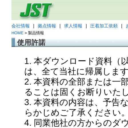
会社情報
|
拠点情報
|
求人情報
|
圧着加工依頼
|
HOME
> 製品情報
使用許諾
1. 本ダウンロード資料
は、全て当社に帰属しま
2. 本資料の全部または
ることは固くお断りいた
3. 本資料の内容は、予
らかじめご了承ください
4. 同業他社の方からの