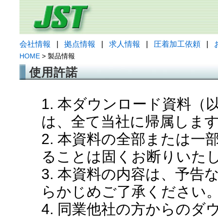
会社情報
|
拠点情報
|
求人情報
|
圧着加工依頼
|
HOME
> 製品情報
使用許諾
1. 本ダウンロード資料
は、全て当社に帰属しま
2. 本資料の全部または
ることは固くお断りいた
3. 本資料の内容は、予
らかじめご了承ください
4. 同業他社の方からの