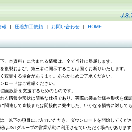
情報
|
圧着加工依頼
|
お問い合わせ
|
HOME
（以下、本資料）に含まれる情報は、全て当社に帰属します。
一部を複製および、第三者に開示することは固くお断りいたします。
告なく変更する場合があります。あらかじめご了承ください。
ウンロードはご遠慮ください。
様の図面設計を支援するためのものです。
れる情報や形状は簡略な仕様であり、実際の製品仕様や形状を保証
に関連して直接または間接的に発生した、いかなる損害に対しても
は、以下の項目にご入力いただき、ダウンロードを開始してくだ
報はJSTグループの営業活動に利用させていただく場合があります