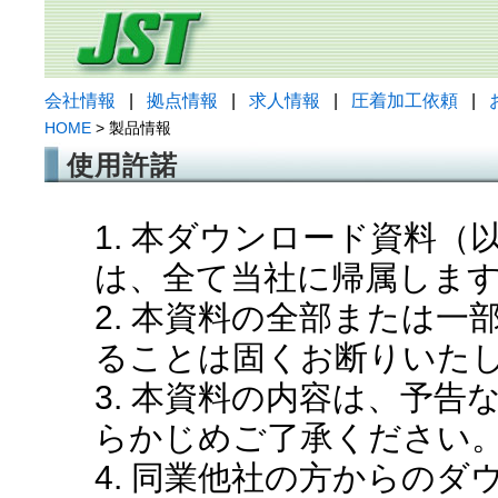
会社情報
|
拠点情報
|
求人情報
|
圧着加工依頼
|
HOME
> 製品情報
使用許諾
1. 本ダウンロード資料
は、全て当社に帰属しま
2. 本資料の全部または
ることは固くお断りいた
3. 本資料の内容は、予
らかじめご了承ください
4. 同業他社の方からの