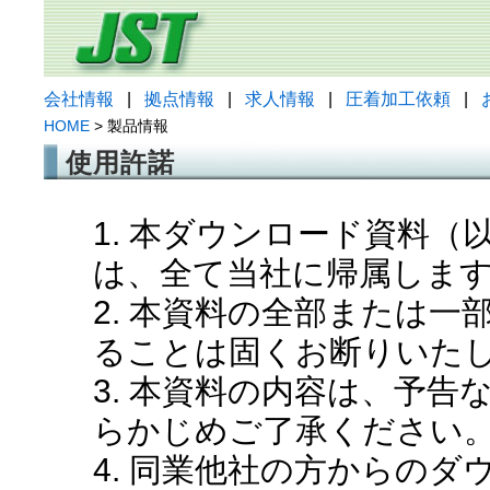
会社情報
|
拠点情報
|
求人情報
|
圧着加工依頼
|
HOME
> 製品情報
使用許諾
1. 本ダウンロード資料
は、全て当社に帰属しま
2. 本資料の全部または
ることは固くお断りいた
3. 本資料の内容は、予
らかじめご了承ください
4. 同業他社の方からの