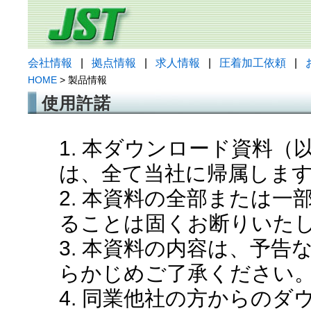
会社情報
|
拠点情報
|
求人情報
|
圧着加工依頼
|
HOME
> 製品情報
使用許諾
1. 本ダウンロード資料
は、全て当社に帰属しま
2. 本資料の全部または
ることは固くお断りいた
3. 本資料の内容は、予
らかじめご了承ください
4. 同業他社の方からの