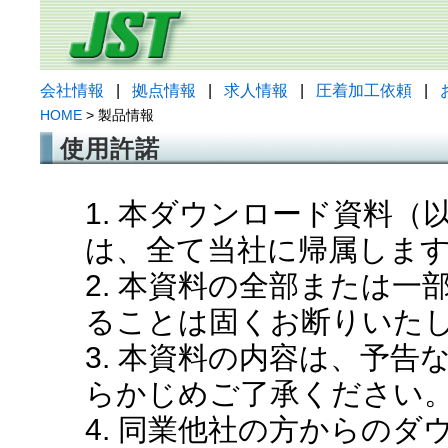
会社情報
|
拠点情報
|
求人情報
|
圧着加工依頼
|
HOME
> 製品情報
使用許諾
1. 本ダウンロード資料
は、全て当社に帰属しま
2. 本資料の全部または
ることは固くお断りいた
3. 本資料の内容は、予
らかじめご了承ください
4. 同業他社の方からの