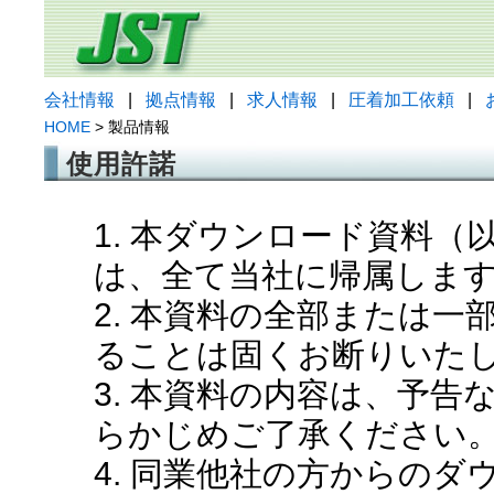
会社情報
|
拠点情報
|
求人情報
|
圧着加工依頼
|
HOME
> 製品情報
使用許諾
1. 本ダウンロード資料
は、全て当社に帰属しま
2. 本資料の全部または
ることは固くお断りいた
3. 本資料の内容は、予
らかじめご了承ください
4. 同業他社の方からの