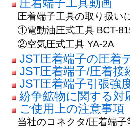
圧着端子工具動画
圧着端子工具の取り扱い
①電動油圧式工具 BCT-81
②空気圧式工具 YA-2A
JST圧着端子の圧着
JST圧着端子/圧着
JST圧着端子引張強
紛争鉱物に関する対
ご使用上の注意事項
当社のコネクタ/圧着端