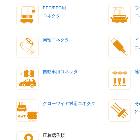
FFC/FPC用
フ
コネクタ
コ
同軸コネクタ
イ
コ
自動車用コネクタ
連
グローワイヤ対応コネクタ
そ
(
圧着端子類