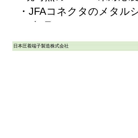
・JFAコネクタのメタル
ー部品
・WPKコネクタを構成す
日本圧着端子製造株式会社
なお、上記以外は、RoH
に完了しており、また、
カタログに於ける〝RoHS
応品〟に順次変更中です
2018/10/19、RoHS2
当社のコネクタ/圧着端子