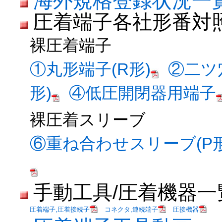
海外規格登録状況一
圧着端子各社形番対
裸圧着端子
①丸形端子(R形)
②二ツ
形)
④低圧開閉器用端子
裸圧着スリーブ
⑥重ね合わせスリーブ(P形
手動工具/圧着機器一
圧着端子,圧着接続子
コネクタ,連続端子
圧接機器