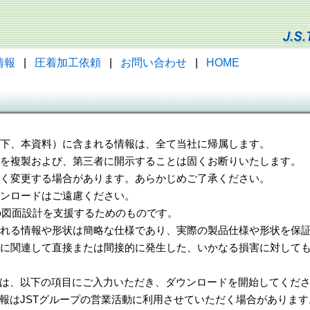
情報
|
圧着加工依頼
|
お問い合わせ
|
HOME
（以下、本資料）に含まれる情報は、全て当社に帰属します。
一部を複製および、第三者に開示することは固くお断りいたします。
告なく変更する場合があります。あらかじめご了承ください。
ウンロードはご遠慮ください。
様の図面設計を支援するためのものです。
れる情報や形状は簡略な仕様であり、実際の製品仕様や形状を保証
に関連して直接または間接的に発生した、いかなる損害に対しても
は、以下の項目にご入力いただき、ダウンロードを開始してくだ
報はJSTグループの営業活動に利用させていただく場合があります