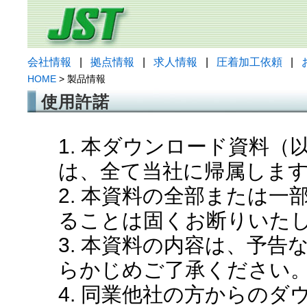
会社情報
|
拠点情報
|
求人情報
|
圧着加工依頼
|
HOME
> 製品情報
使用許諾
1. 本ダウンロード資料
は、全て当社に帰属しま
2. 本資料の全部または
ることは固くお断りいた
3. 本資料の内容は、予
らかじめご了承ください
4. 同業他社の方からの