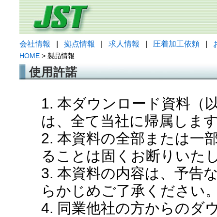
会社情報
|
拠点情報
|
求人情報
|
圧着加工依頼
|
HOME
> 製品情報
使用許諾
1. 本ダウンロード資料
は、全て当社に帰属しま
2. 本資料の全部または
ることは固くお断りいた
3. 本資料の内容は、予
らかじめご了承ください
4. 同業他社の方からの