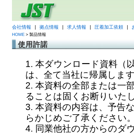
会社情報
|
拠点情報
|
求人情報
|
圧着加工依頼
|
HOME
> 製品情報
使用許諾
1. 本ダウンロード資料
は、全て当社に帰属しま
2. 本資料の全部または
ることは固くお断りいた
3. 本資料の内容は、予
らかじめご了承ください
4. 同業他社の方からの