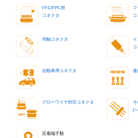
FFC/FPC用
フ
コネクタ
コ
同軸コネクタ
イ
コ
自動車用コネクタ
連
グローワイヤ対応コネクタ
そ
(
圧着端子類