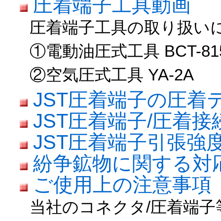
圧着端子工具動画
圧着端子工具の取り扱い
①電動油圧式工具 BCT-81
②空気圧式工具 YA-2A
JST圧着端子の圧着
JST圧着端子/圧着
JST圧着端子引張強
紛争鉱物に関する対
ご使用上の注意事項
当社のコネクタ/圧着端