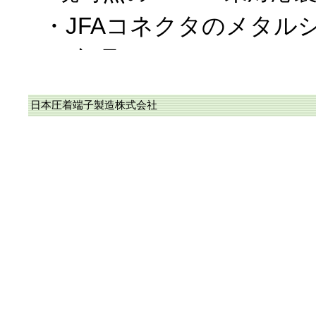
・JFAコネクタのメタル
ー部品
・WPKコネクタを構成す
日本圧着端子製造株式会社
なお、上記以外は、RoH
に完了しており、また、
カタログに於ける〝RoHS
応品〟に順次変更中です
2018/10/19、RoHS2
当社のコネクタ/圧着端子