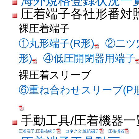
海外規格登録状況一
圧着端子各社形番対
裸圧着端子
①丸形端子(R形)
②二ツ
形)
④低圧開閉器用端子
裸圧着スリーブ
⑥重ね合わせスリーブ(P形
手動工具/圧着機器一
圧着端子,圧着接続子
コネクタ,連続端子
圧接機器