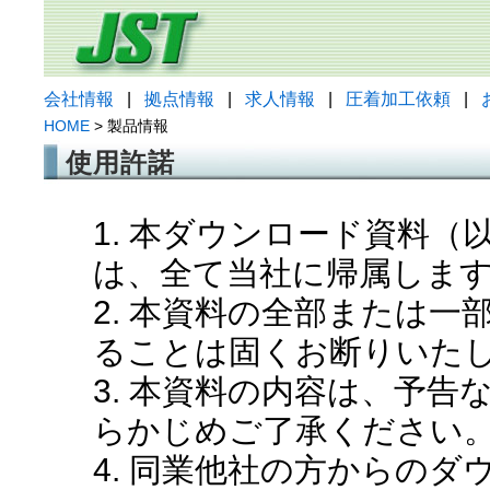
会社情報
|
拠点情報
|
求人情報
|
圧着加工依頼
|
HOME
> 製品情報
使用許諾
1. 本ダウンロード資料
は、全て当社に帰属しま
2. 本資料の全部または
ることは固くお断りいた
3. 本資料の内容は、予
らかじめご了承ください
4. 同業他社の方からの