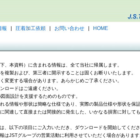
情報
|
圧着加工依頼
|
お問い合わせ
|
HOME
（以下、本資料）に含まれる情報は、全て当社に帰属します。
一部を複製および、第三者に開示することは固くお断りいたします。
告なく変更する場合があります。あらかじめご了承ください。
ウンロードはご遠慮ください。
様の図面設計を支援するためのものです。
れる情報や形状は簡略な仕様であり、実際の製品仕様や形状を保証
に関連して直接または間接的に発生した、いかなる損害に対しても
は、以下の項目にご入力いただき、ダウンロードを開始してくだ
報はJSTグループの営業活動に利用させていただく場合があります