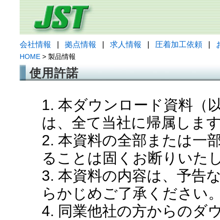
会社情報
|
拠点情報
|
求人情報
|
圧着加工依頼
|
HOME
> 製品情報
使用許諾
1. 本ダウンロード資料
は、全て当社に帰属しま
2. 本資料の全部または
ることは固くお断りいた
3. 本資料の内容は、予
らかじめご了承ください
4. 同業他社の方からの