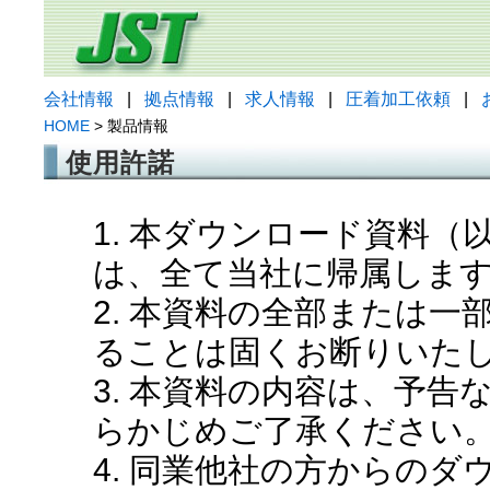
会社情報
|
拠点情報
|
求人情報
|
圧着加工依頼
|
HOME
> 製品情報
使用許諾
1. 本ダウンロード資料
は、全て当社に帰属しま
2. 本資料の全部または
ることは固くお断りいた
3. 本資料の内容は、予
らかじめご了承ください
4. 同業他社の方からの