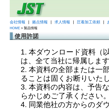
会社情報
|
拠点情報
|
求人情報
|
圧着加工依頼
|
HOME
> 製品情報
使用許諾
1. 本ダウンロード資料
は、全て当社に帰属しま
2. 本資料の全部または
ることは固くお断りいた
3. 本資料の内容は、予
らかじめご了承ください
4. 同業他社の方からの