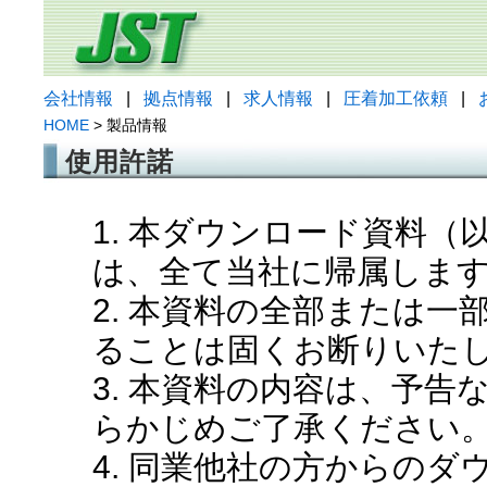
会社情報
|
拠点情報
|
求人情報
|
圧着加工依頼
|
HOME
> 製品情報
使用許諾
1. 本ダウンロード資料
は、全て当社に帰属しま
2. 本資料の全部または
ることは固くお断りいた
3. 本資料の内容は、予
らかじめご了承ください
4. 同業他社の方からの