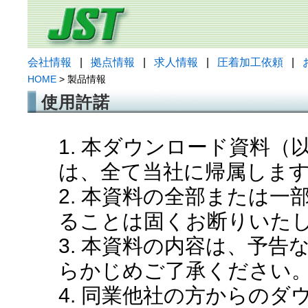
会社情報
|
拠点情報
|
求人情報
|
圧着加工依頼
|
HOME
> 製品情報
使用許諾
1. 本ダウンロード資料
は、全て当社に帰属しま
2. 本資料の全部または
ることは固くお断りいた
3. 本資料の内容は、予
らかじめご了承ください
4. 同業他社の方からの