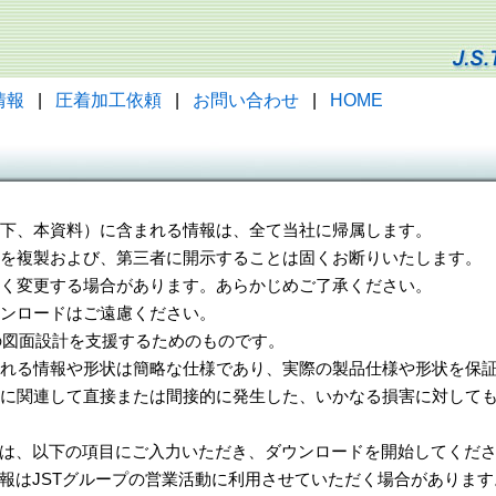
情報
|
圧着加工依頼
|
お問い合わせ
|
HOME
（以下、本資料）に含まれる情報は、全て当社に帰属します。
一部を複製および、第三者に開示することは固くお断りいたします。
告なく変更する場合があります。あらかじめご了承ください。
ウンロードはご遠慮ください。
様の図面設計を支援するためのものです。
れる情報や形状は簡略な仕様であり、実際の製品仕様や形状を保証
に関連して直接または間接的に発生した、いかなる損害に対しても
は、以下の項目にご入力いただき、ダウンロードを開始してくだ
報はJSTグループの営業活動に利用させていただく場合があります