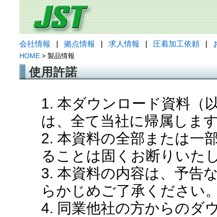
会社情報
|
拠点情報
|
求人情報
|
圧着加工依頼
|
HOME
> 製品情報
使用許諾
1. 本ダウンロード資料
は、全て当社に帰属しま
2. 本資料の全部または
ることは固くお断りいた
3. 本資料の内容は、予
らかじめご了承ください
4. 同業他社の方からの