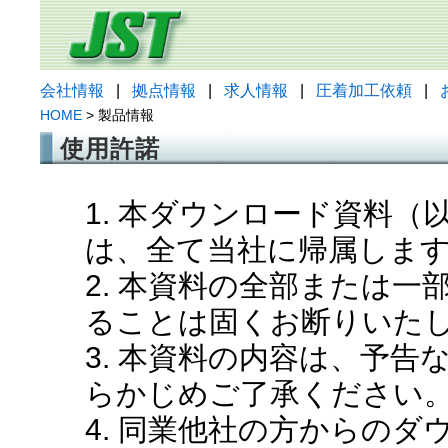
会社情報
|
拠点情報
|
求人情報
|
圧着加工依頼
|
HOME
> 製品情報
使用許諾
1. 本ダウンロード資料
は、全て当社に帰属しま
2. 本資料の全部または
ることは固くお断りいた
3. 本資料の内容は、予
らかじめご了承ください
4. 同業他社の方からの