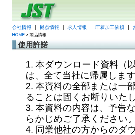
会社情報
|
拠点情報
|
求人情報
|
圧着加工依頼
|
HOME
> 製品情報
使用許諾
1. 本ダウンロード資料
は、全て当社に帰属しま
2. 本資料の全部または
ることは固くお断りいた
3. 本資料の内容は、予
らかじめご了承ください
4. 同業他社の方からの