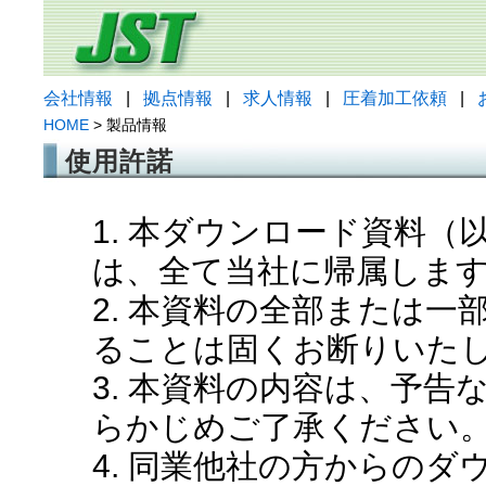
会社情報
|
拠点情報
|
求人情報
|
圧着加工依頼
|
HOME
> 製品情報
使用許諾
1. 本ダウンロード資料
は、全て当社に帰属しま
2. 本資料の全部または
ることは固くお断りいた
3. 本資料の内容は、予
らかじめご了承ください
4. 同業他社の方からの