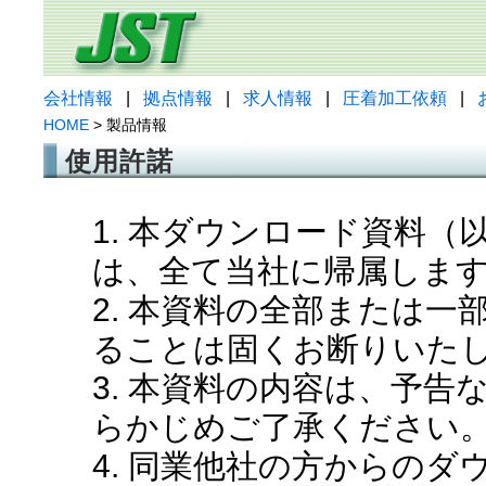
会社情報
|
拠点情報
|
求人情報
|
圧着加工依頼
|
HOME
> 製品情報
使用許諾
1. 本ダウンロード資料
は、全て当社に帰属しま
2. 本資料の全部または
ることは固くお断りいた
3. 本資料の内容は、予
らかじめご了承ください
4. 同業他社の方からの