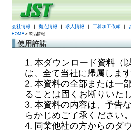
会社情報
|
拠点情報
|
求人情報
|
圧着加工依頼
|
HOME
> 製品情報
使用許諾
1. 本ダウンロード資料
は、全て当社に帰属しま
2. 本資料の全部または
ることは固くお断りいた
3. 本資料の内容は、予
らかじめご了承ください
4. 同業他社の方からの