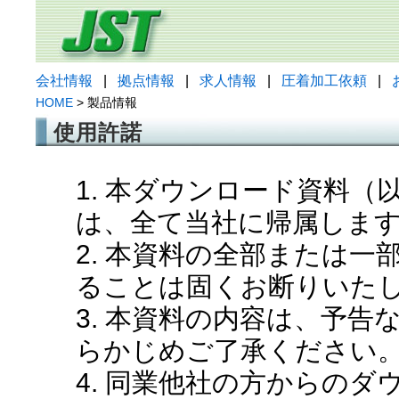
会社情報
|
拠点情報
|
求人情報
|
圧着加工依頼
|
HOME
> 製品情報
使用許諾
1. 本ダウンロード資料
は、全て当社に帰属しま
2. 本資料の全部または
ることは固くお断りいた
3. 本資料の内容は、予
らかじめご了承ください
4. 同業他社の方からの